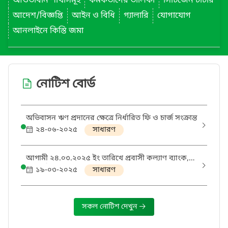
আওতাধীন শাখাসমূহ
কর্মকর্তাদের তালিকা
সিটিজেন চার্টার
আদেশ/বিজ্ঞপ্তি
আইন ও বিধি
গ্যালারি
যোগাযোগ
আনলাইনে কিস্তি জমা
নোটিশ বোর্ড
অভিবাসন ঋণ প্রদানের ক্ষেত্রে নির্ধারিত ফি ও চার্জ সংক্রান্ত
২৪-০৬-২০২৫
সাধারণ
আগামী ২৪.০৩.২০২৫ ইং তারিখে প্রবাসী কল্যাণ ব্যাংক,
ময়মনসিংহ শাখা নতুন ঠিকানায় স্থানান্তর
১৯-০৩-২০২৫
সাধারণ
সকল নোটিশ দেখুন