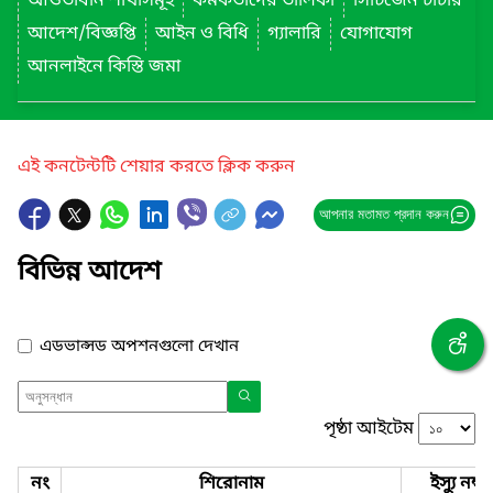
আওতাধীন শাখাসমূহ
কর্মকর্তাদের তালিকা
সিটিজেন চার্টার
আদেশ/বিজ্ঞপ্তি
আইন ও বিধি
গ্যালারি
যোগাযোগ
আনলাইনে কিস্তি জমা
এই কনটেন্টটি শেয়ার করতে ক্লিক করুন
আপনার মতামত প্রদান করুন
বিভিন্ন আদেশ
এডভান্সড অপশনগুলো দেখান
পৃষ্ঠা আইটেম
নং
শিরোনাম
ইস্যু নম্বর