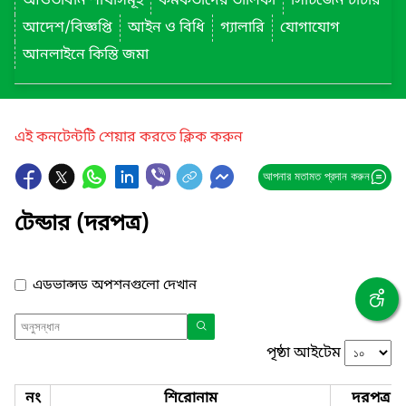
আওতাধীন শাখাসমূহ
কর্মকর্তাদের তালিকা
সিটিজেন চার্টার
আদেশ/বিজ্ঞপ্তি
আইন ও বিধি
গ্যালারি
যোগাযোগ
আনলাইনে কিস্তি জমা
এই কনটেন্টটি শেয়ার করতে ক্লিক করুন
আপনার মতামত প্রদান করুন
টেন্ডার (দরপত্র)
এডভান্সড অপশনগুলো দেখান
পৃষ্ঠা আইটেম
নং
শিরোনাম
দরপত্র ন