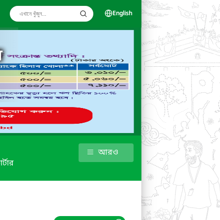
English
য়
আরও
র্টার