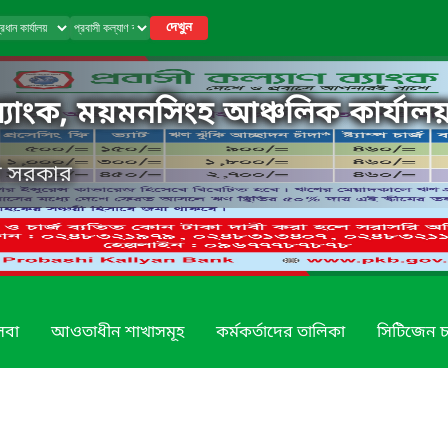
দেখুন
 ব্যাংক, ময়মনসিংহ আঞ্চলিক কার্যাল
েশ সরকার
েবা
আওতাধীন শাখাসমূহ
কর্মকর্তাদের তালিকা
সিটিজেন চা